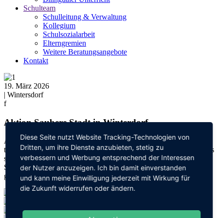
Schulteam
Schulleitung & Verwaltung
Kollegium
Schulsozialarbeit
Elterngremien
Weitere Beratungsangebote
Kontakt
19. März 2026
| Wintersdorf
f
Aktion Saubere Stadt in Winterdorf
Diese Seite nutzt Website Tracking-Technologien von
Auch wir Wintersdorfer durften heute bei der Aktion Saubere Stadt
Dritten, um ihre Dienste anzubieten, stetig zu
teilnehmen. Die Klasse 3b hatte sehr viel Spaß. Wir zogen morgens
verbessern und Werbung entsprechend der Interessen
schon mit Bollerwagen, Eimern und Müllzangen los. Bei
Sonnenschein haben wir 3 Müllsäcke gesammelt. Zur Belohnung
der Nutzer anzuzeigen. Ich bin damit einverstanden
gab's anschließend Verpflegung von der Stadt Rastatt.
und kann meine Einwilligung jederzeit mit Wirkung für
die Zukunft widerrufen oder ändern.