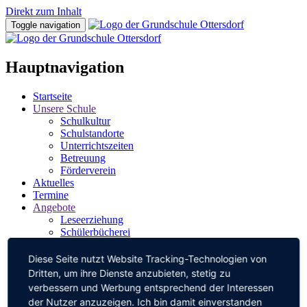
Direkt zum Inhalt
Toggle navigation
Hauptnavigation
Startseite
Unsere Schule
Schulkultur
Schulstandorte
Unterrichtszeiten
Betreuung
Förderverein
Aktuelles
Termine
Angebote
Leseerziehung
Schülerbücherei
Benimm ist in
Klasse 2000
Diese Seite nutzt Website Tracking-Technologien von
Schulfrucht
Dritten, um ihre Dienste anzubieten, stetig zu
Kooperation KIGA
verbessern und Werbung entsprechend der Interessen
Schulchor
der Nutzer anzuzeigen. Ich bin damit einverstanden
Bilingualer Unterricht