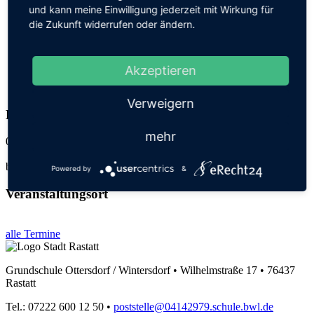
und kann meine Einwilligung jederzeit mit Wirkung für
Schulteam
Schulleitung & Verwaltung
die Zukunft widerrufen oder ändern.
Kollegium
Schulsozialarbeit
Elterngremien
Akzeptieren
Weitere Beratungsangebote
Kontakt
Verweigern
Radfahrausbildung Kl. 4 - 2. Termin
mehr
07.10.26
beide Standorte
Powered by
&
Veranstaltungsort
alle Termine
Grundschule Ottersdorf / Wintersdorf • Wilhelmstraße 17 • 76437
Rastatt
Tel.: 07222 600 12 50 •
poststelle@04142979.schule.bwl.de