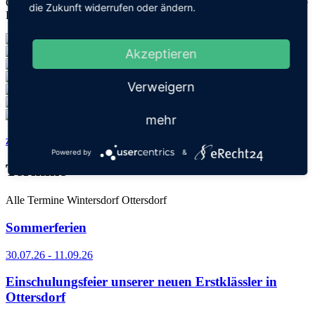
Geschichten weitergegeben werden und finden nun neue begeisterte
die Zukunft widerrufen oder ändern.
Leserinnen und Leser.
Akzeptieren
Verweigern
mehr
zurück zu allen Meldungen
Powered by
&
Termine
Alle Termine
Wintersdorf
Ottersdorf
Sommerferien
30.07.26 - 11.09.26
Einschulungsfeier unserer neuen Erstklässler in
Ottersdorf