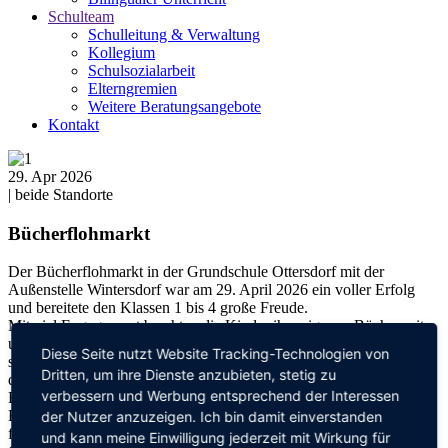
Schulteam
Schulleitung & Verwaltung
Kollegium
Schulsozialarbeit
Elterngremien
Weitere Beratungsangebote
Kontakt
29. Apr 2026
| beide Standorte
Bücherflohmarkt
Der Bücherflohmarkt in der Grundschule Ottersdorf mit der
Außenstelle Wintersdorf war am 29. April 2026 ein voller Erfolg
und bereitete den Klassen 1 bis 4 große Freude.
Mit viel Engagement brachten die Kinder ihre eigenen Bücher mit
und legten selbstständig Preise fest. Die liebevoll nach Lesestufen
Diese Seite nutzt Website Tracking-Technologien von
sortierten Büchertische luden zum Stöbern ein. Klassenweise
Dritten, um ihre Dienste anzubieten, stetig zu
durften die Schülerinnen und Schüler anschließend auf
verbessern und Werbung entsprechend der Interessen
Entdeckungstour gehen und sich mit neuem Lesestoff eindecken.
Besonders schön war auch die Möglichkeit, nicht verkaufte Bücher
der Nutzer anzuzeigen. Ich bin damit einverstanden
für die Schul- oder Klassenbibliothek zu spenden. So konnten viele
und kann meine Einwilligung jederzeit mit Wirkung für